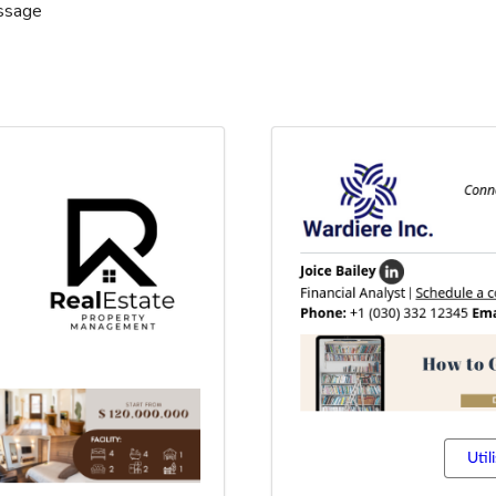
issage
Util