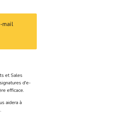
e-mail
ts et Sales
ignatures d'e-
re efficace.
us aidera à
.