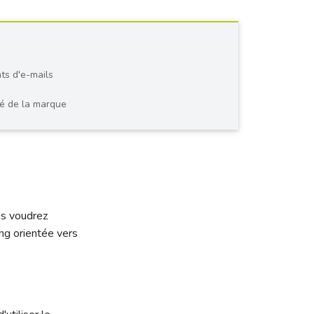
nts d'e-mails
é de la marque
us voudrez
ng orientée vers