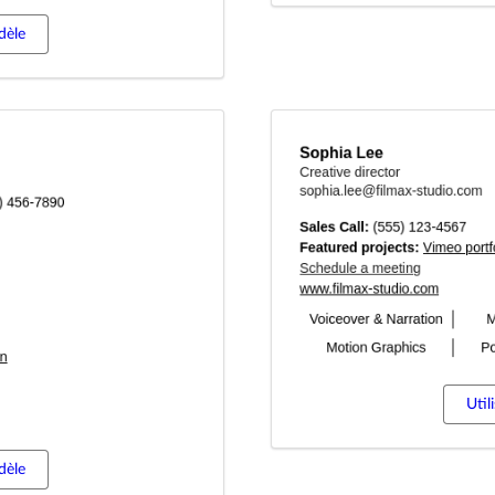
dèle
Util
dèle