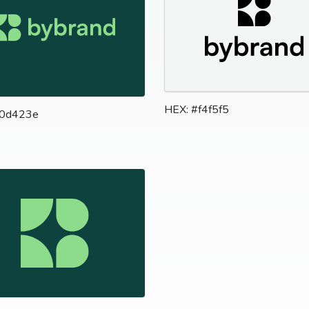
HEX: #f4f5f5
#0d423e