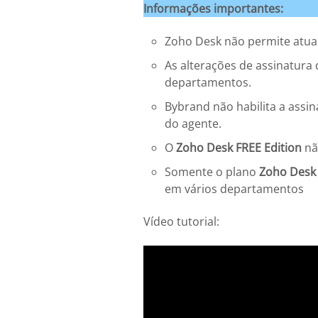
Informações importantes:
Zoho Desk não permite atua
As alterações de assinatura
departamentos.
Bybrand não habilita a assina
do agente.
O
Zoho Desk FREE Edition
nã
Somente o plano
Zoho Desk 
em vários departamentos
Vídeo tutorial: