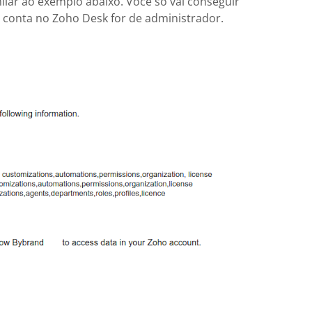
lar ao exemplo abaixo. Você só vai conseguir
 conta no Zoho Desk for de administrador.