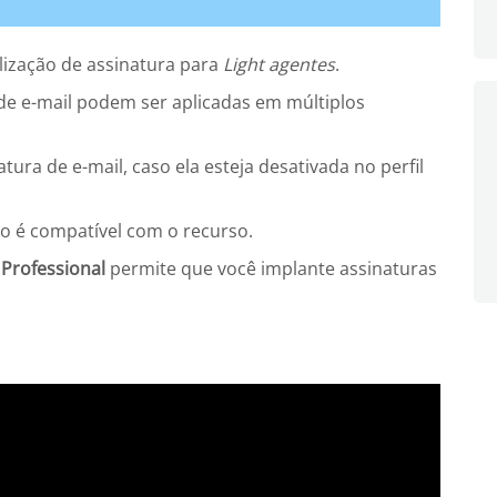
lização de assinatura para
Light agentes
.
 de e-mail podem ser aplicadas em múltiplos
tura de e-mail, caso ela esteja desativada no perfil
o é compatível com o recurso.
Professional
permite que você implante assinaturas