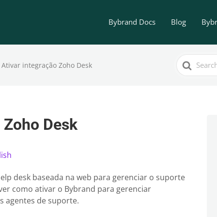
Bybrand Docs
Blog
Bybr
Search
Ativar integração Zoho Desk
For
o Zoho Desk
lish
elp desk baseada na web para gerenciar o suporte
 ver como ativar o Bybrand para gerenciar
os agentes de suporte.