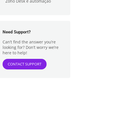
Zoho Desk e automação
Need Support?
Can’t find the answer you’re
looking for? Don’t worry we’re
here to help!
CONTACT SUPPORT