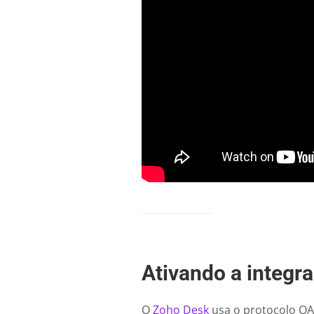
Ativando a integr
O
Zoho Desk
usa o protocolo OA