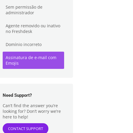
Sem permissão de
administrador
Agente removido ou inativo
no Freshdesk
Domínio incorreto
Assinatura de e-mail com
Emojis
Need Support?
Can’t find the answer you’re
looking for? Don’t worry we’re
here to help!
CONTACT SUPPORT