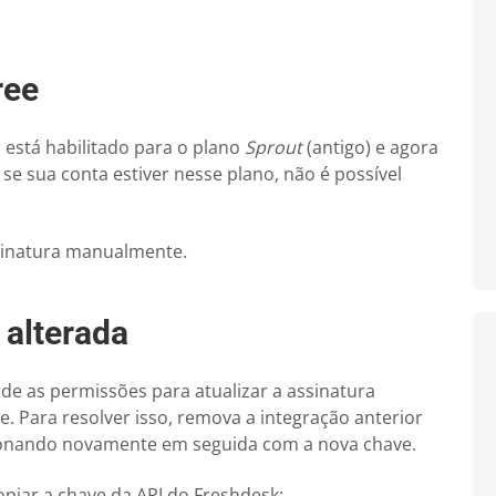
ree
 está habilitado para o plano
Sprout
(antigo) e agora
se sua conta estiver nesse plano, não é possível
ssinatura manualmente.
 alterada
rde as permissões para atualizar a assinatura
 Para resolver isso, remova a integração anterior
cionando novamente em seguida com a nova chave.
piar a chave da API do Freshdesk: