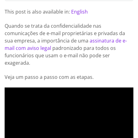
This post is also available in:
English
Quando se trata da confidencialidade nas
comunicações de e-mail proprietárias e privadas da
sua empresa, a importância de uma
assinatura de e-
mail com aviso legal
padronizado para todos os
funcionários que usam o e-mail não pode ser
exagerada.
Veja um passo a passo com as etapas.