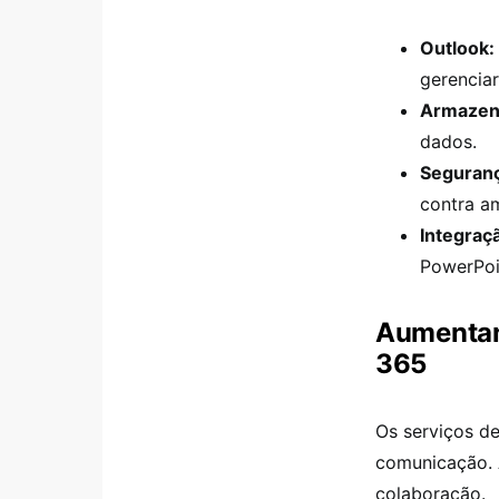
Outlook:
gerenciar
Armazen
dados.
Seguranç
contra a
Integraç
PowerPoi
Aumentand
365
Os serviços d
comunicação. A
colaboração.