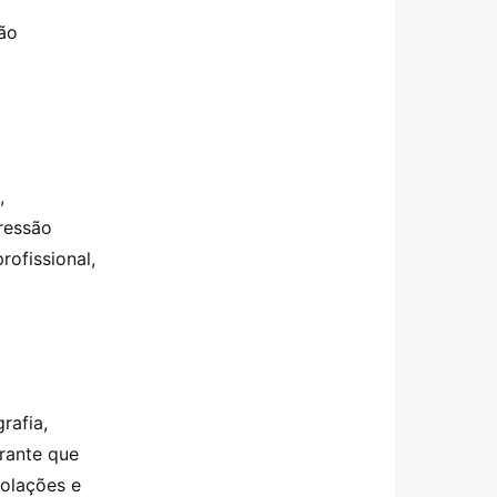
tão
,
ressão
rofissional,
rafia,
arante que
iolações e