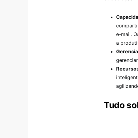
Capacida
comparti
e-mail. 
a produt
Gerencia
gerenciam
Recursos
inteligen
agilizan
Tudo so