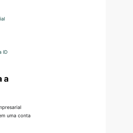
ial
a ID
a a
presarial
sem uma conta