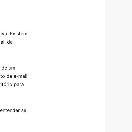
iva. Existem
ail da
r de um
o de e-mail,
itório para
 entender se