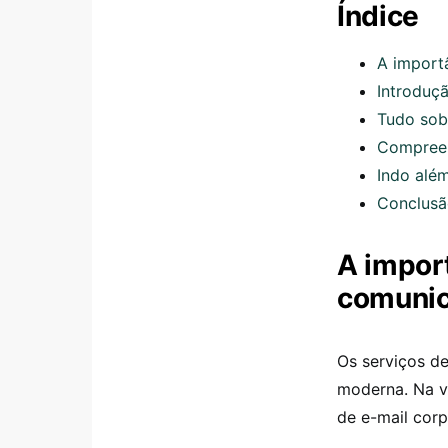
Índice
A import
Introduç
Tudo sob
Compreen
Indo alé
Conclusão
A import
comunic
Os serviços d
moderna. Na v
de e-mail corp