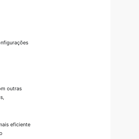
onfigurações
om outras
s,
ais eficiente
 o