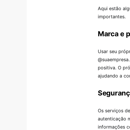
Aqui estão alg
importantes.
Marca e p
Usar seu próp
@suaempresa.c
positiva. O pr
ajudando a co
Seguranç
Os serviços d
autenticação m
informações c