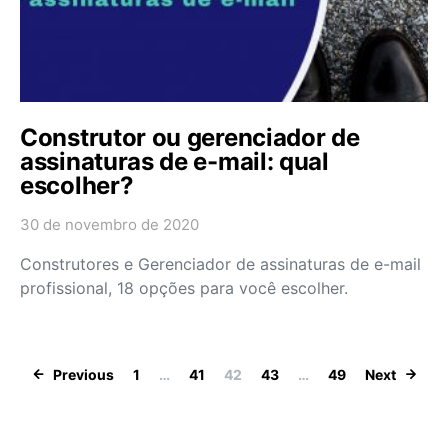
Construtor ou gerenciador de
assinaturas de e-mail: qual
escolher?
30 de novembro de 2020
Construtores e Gerenciador de assinaturas de e-mail
profissional, 18 opções para você escolher.
Paginação de po
Previous
1
…
41
42
43
…
49
Next