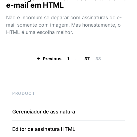
e-mail em HTML
Não é incomum se deparar com assinaturas de e-
mail somente com imagem. Mas honestamente, o
HTML é uma escolha melhor.
Paginação de po
Previous
1
…
37
38
PRODUCT
Gerenciador de assinatura
Editor de assinatura HTML