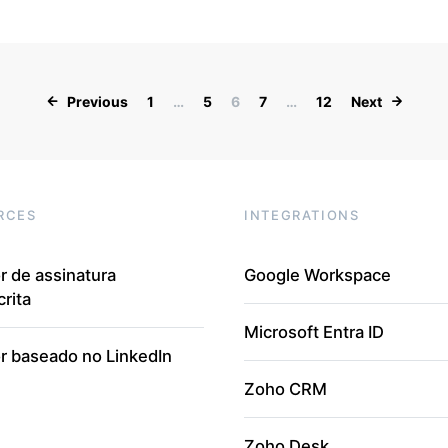
Paginação de po
Previous
1
…
5
6
7
…
12
Next
RCES
INTEGRATIONS
r de assinatura
Google Workspace
rita
Microsoft Entra ID
r baseado no LinkedIn
Zoho CRM
Zoho Desk