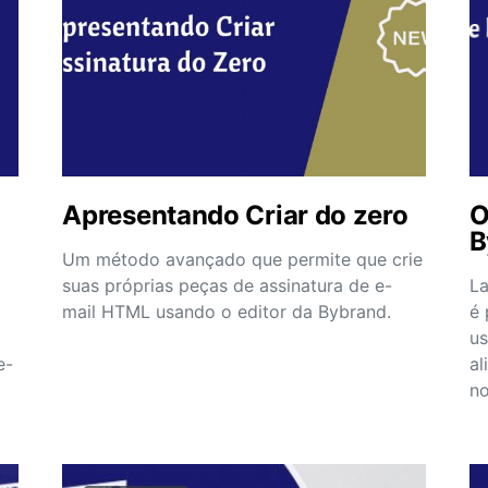
Apresentando Criar do zero
O
B
Um método avançado que permite que crie
suas próprias peças de assinatura de e-
L
mail HTML usando o editor da Bybrand.
é 
us
e-
al
no