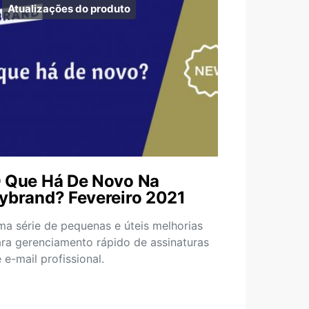
Atualizações do produto
 Que Há De Novo Na
ybrand? Fevereiro 2021
a série de pequenas e úteis melhorias
ra gerenciamento rápido de assinaturas
 e-mail profissional.