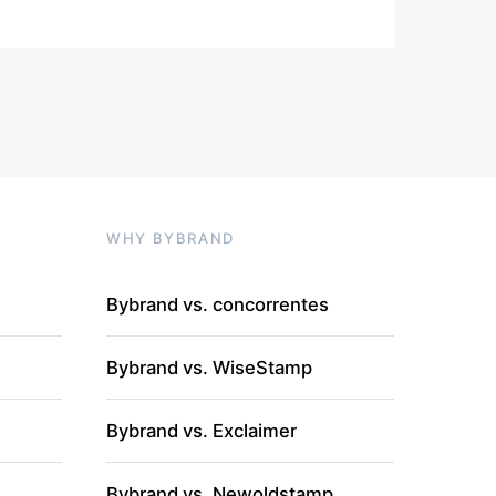
sts
WHY BYBRAND
Bybrand vs. concorrentes
Bybrand vs. WiseStamp
Bybrand vs. Exclaimer
Bybrand vs. Newoldstamp