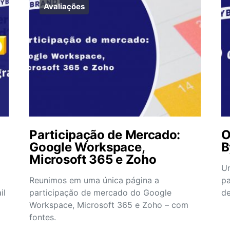
Avaliações
Participação de Mercado:
O
Google Workspace,
B
Microsoft 365 e Zoho
Um
Reunimos em uma única página a
pa
il
participação de mercado do Google
de
Workspace, Microsoft 365 e Zoho – com
fontes.