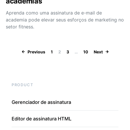
academias
Aprenda como uma assinatura de e-mail de
academia pode elevar seus esforços de marketing no
setor fitness.
Paginação de po
Previous
1
2
3
…
10
Next
PRODUCT
Gerenciador de assinatura
Editor de assinatura HTML