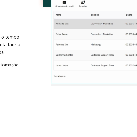
s
r o tempo
ela tarefa
sa.
utomação.