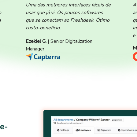
Uma das melhores interfaces fáceis de
A
o
usar que já vi. Os poucos softwares
a
a
que se conectam ao Freshdesk. Ótimo
q
custo-benefício.
i
e
Ezekiel G.
| Senior Digitalization
M
Manager
 e-