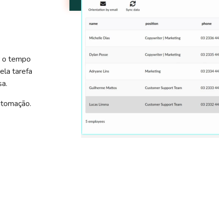
s
r o tempo
ela tarefa
sa.
utomação.