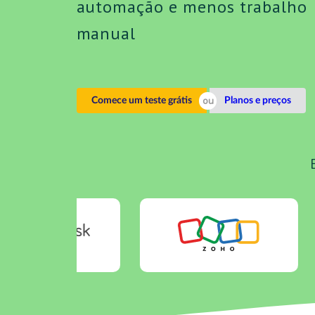
automação e menos trabalho
manual
Comece um teste grátis
Planos e preços