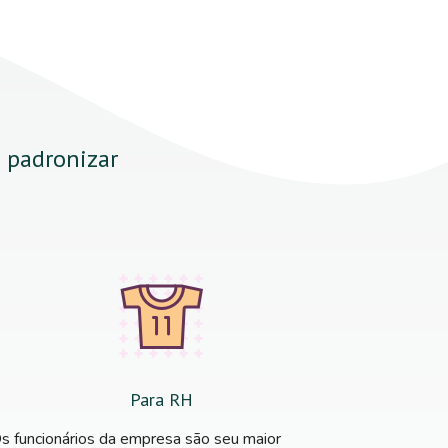
a padronizar
Para RH
s funcionários da empresa são seu maior