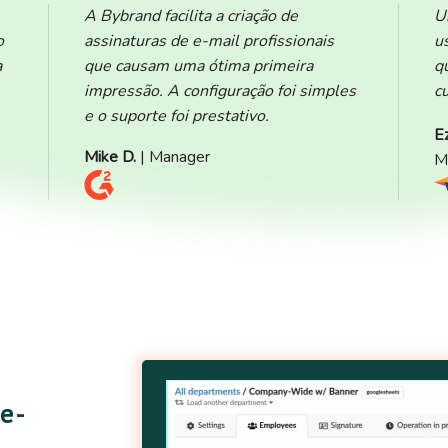
A Bybrand facilita a criação de
U
o
assinaturas de e-mail profissionais
u
a
que causam uma ótima primeira
q
impressão. A configuração foi simples
c
e o suporte foi prestativo.
E
Mike D.
| Manager
M
 e-