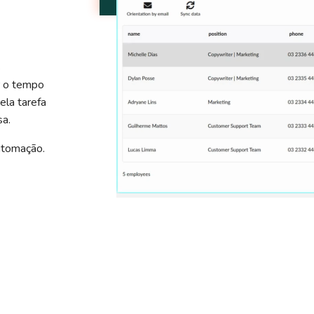
s
r o tempo
ela tarefa
sa.
utomação.