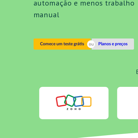
automação e menos trabalho
manual
Comece um teste grátis
Planos e preços