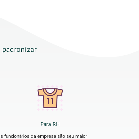
a padronizar
Para RH
s funcionários da empresa são seu maior