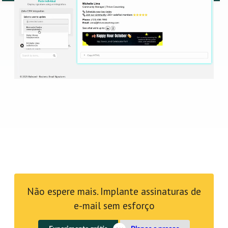
Não espere mais. Implante assinaturas de
e-mail sem esforço