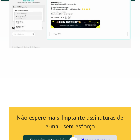
Não espere mais. Implante assinaturas de
e-mail sem esforço