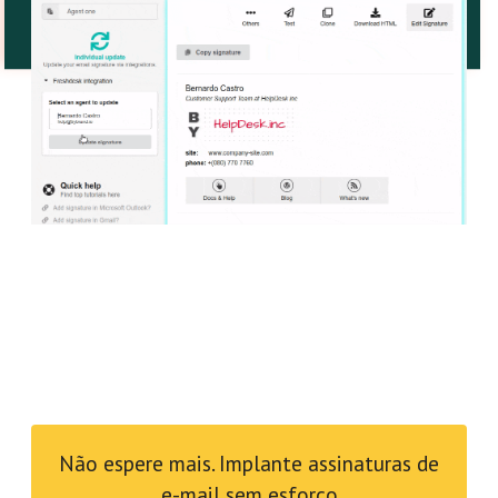
Não espere mais. Implante assinaturas de
e-mail sem esforço