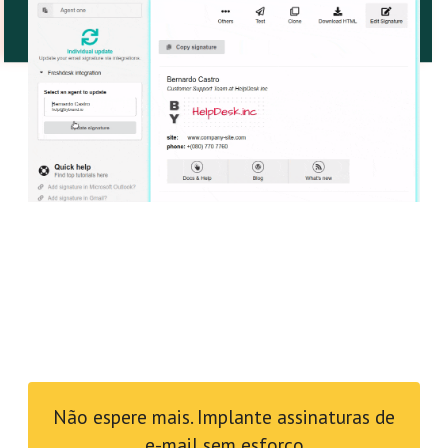
Não espere mais. Implante assinaturas de
e-mail sem esforço