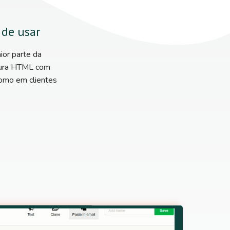
 de usar
or parte da
atura HTML com
como em clientes