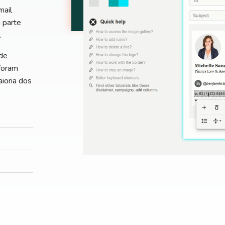
mail
 parte
.
de
foram
ioria dos