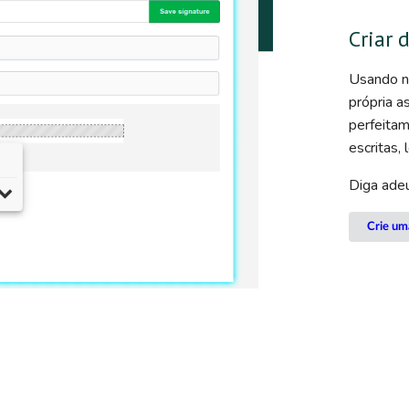
Criar 
Usando no
própria a
perfeita
escritas, 
Diga ade
Crie um