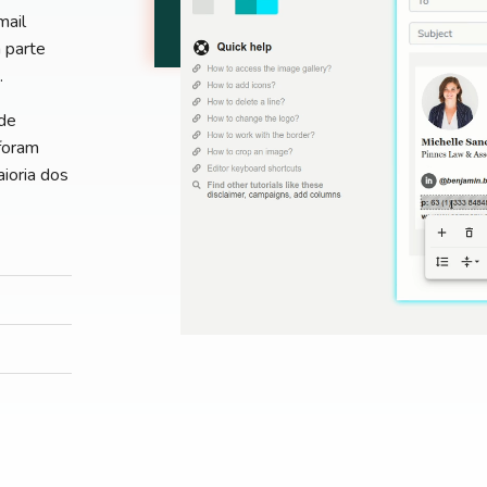
mail
 parte
.
de
foram
ioria dos