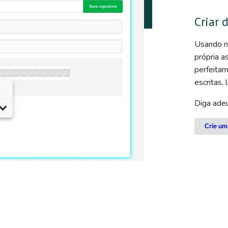
Criar 
Usando no
própria a
perfeita
escritas, 
Diga ade
Crie um