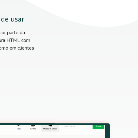
 de usar
or parte da
atura HTML com
como em clientes