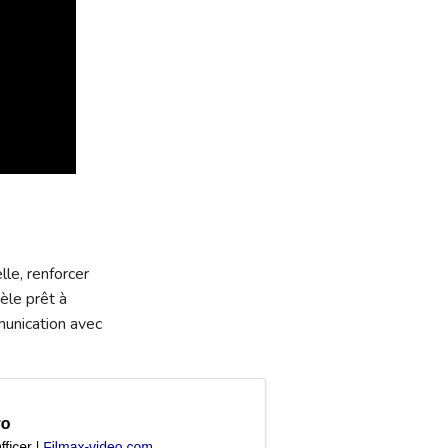
le, renforcer
èle prêt à
munication avec