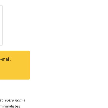
e-mail
tt. votre nom
à
 minimalistes