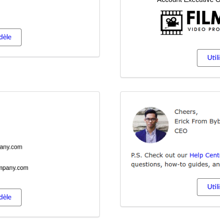
dèle
Util
Util
dèle