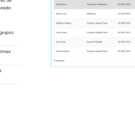
mas de
leado.
 grupos
firmas
s