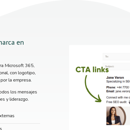
marca en
ara Microsoft 365,
nal, con logotipo,
 por la empresa.
todos los mensajes
es y liderazgo.
xternas
s