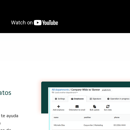
atos
d te ayuda
a