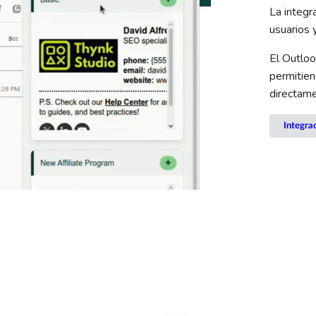
La integr
usuarios 
El Outlo
permitien
directame
Integra