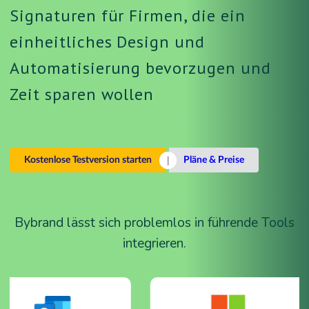
Signaturen für Firmen, die ein
einheitliches Design und
Automatisierung bevorzugen und
Zeit sparen wollen
Kostenlose Testversion starten
Pläne & Preise
Bybrand lässt sich problemlos in führende Tools
integrieren.