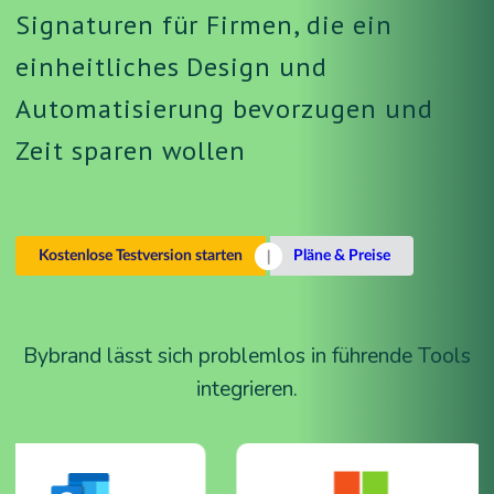
Signaturen für Firmen, die ein
einheitliches Design und
Automatisierung bevorzugen und
Zeit sparen wollen
Kostenlose Testversion starten
Pläne & Preise
Bybrand lässt sich problemlos in führende Tools
integrieren.