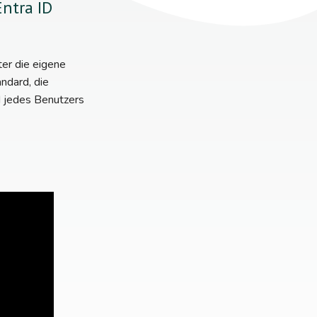
Entra ID
ter die eigene
andard, die
d jedes Benutzers