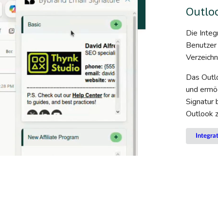
Outloo
Die Integ
Benutzer 
Verzeichn
Das Outl
und ermög
Signatur 
Outlook 
Integra