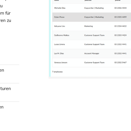
zu
m für
ren zu
en
aturen
en