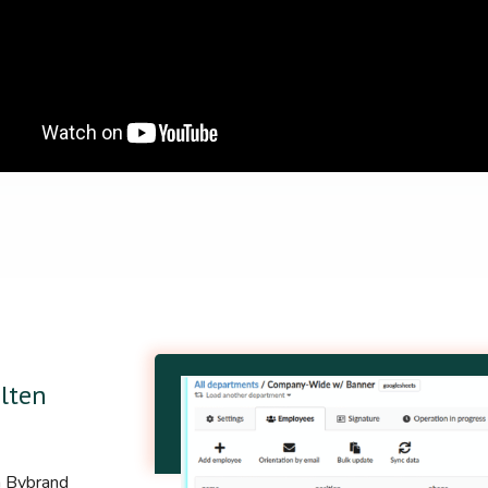
lten
en Bybrand