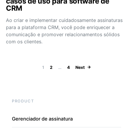
casos de uso para software de
CRM
Ao criar e implementar cuidadosamente assinaturas
para a plataforma CRM, você pode enriquecer a
comunicação e promover relacionamentos sólidos
com os clientes.
Paginação de po
1
2
…
4
Next
PRODUCT
Gerenciador de assinatura