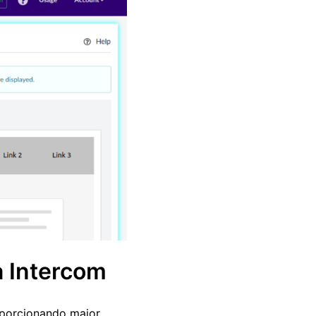
a Intercom
oporcionando maior