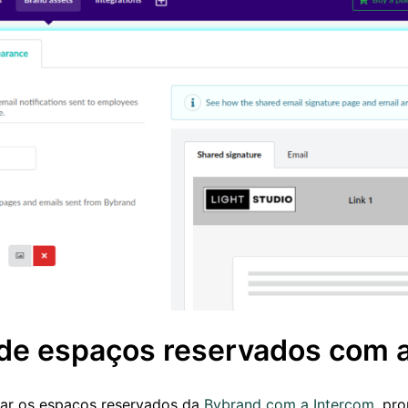
 de espaços reservados com 
grar os espaços reservados da
Bybrand com a Intercom
, pr