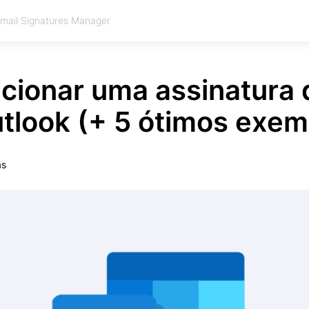
Email Signatures Manager
cionar uma assinatura 
utlook (+ 5 ótimos exem
ás