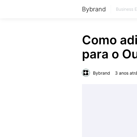
Bybrand
Business 
Como adi
para o O
Bybrand
3 anos atr