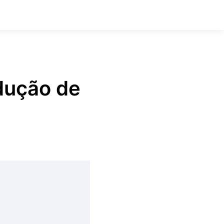
:
dução de