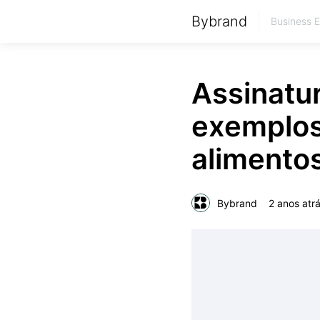
Bybrand
Business 
Assinatur
exemplos
alimento
Bybrand
2 anos atr